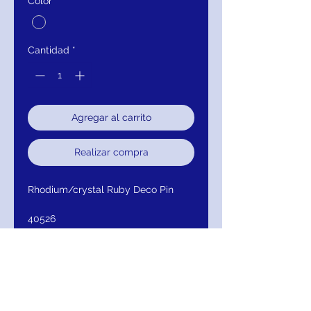
Color
*
Cantidad
*
Agregar al carrito
Realizar compra
Rhodium/crystal Ruby Deco Pin
40526
RETURN / EXCHANGE/ REFUND
Return within 30 days of purchase for