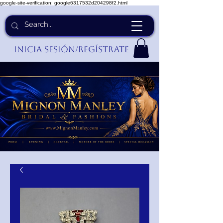
google-site-verification: google6317532d204298f2.html
Inicia Sesión/Regístrate