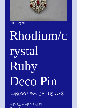
SKU: 40526
Rhodium/c
rystal
Ruby
Deco Pin
Precio
Precio
 449,00 US$ 
381,65 US$
de
oferta
MID SUMMER SALE!