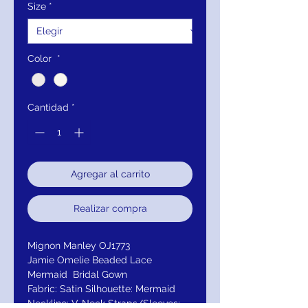
Size
*
Color
*
Cantidad
*
Agregar al carrito
Realizar compra
Mignon Manley OJ1773
Jamie Omelie Beaded Lace
Mermaid Bridal Gown
Fabric: Satin Silhouette: Mermaid
Neckline: V-Neck Straps/Sleeves: