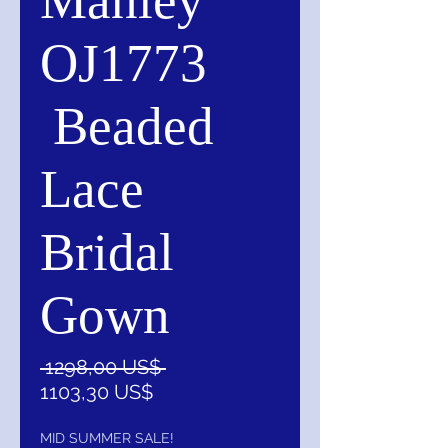
Manley
OJ1773
Beaded
Lace
Bridal
Gown
Precio
 1298,00 US$ 
Precio
1103,30 US$
de
oferta
MID SUMMER SALE!