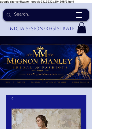
google-site-verification: google6317532d204298f2.html
Inicia Sesión/Regístrate