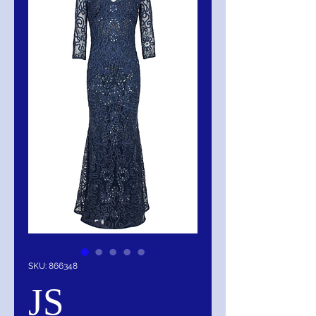
SKU: 866348
JS