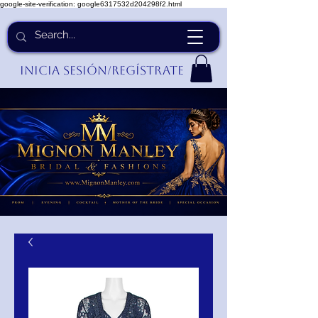
google-site-verification: google6317532d204298f2.html
Inicia Sesión/Regístrate