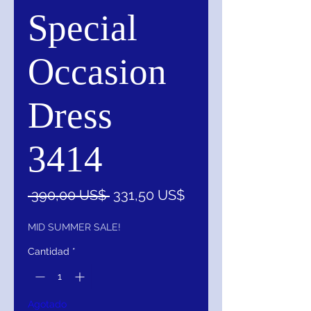
Special
Occasion
Dress
3414
Precio
Precio
 390,00 US$ 
331,50 US$
de
oferta
MID SUMMER SALE!
Cantidad
*
Agotado