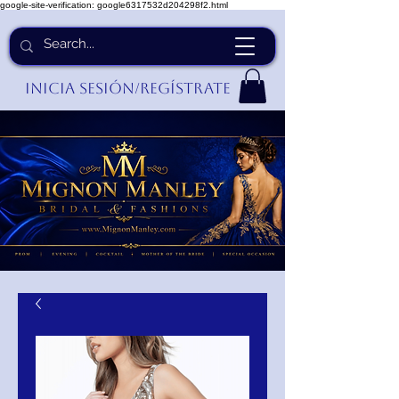
google-site-verification: google6317532d204298f2.html
Inicia Sesión/Regístrate