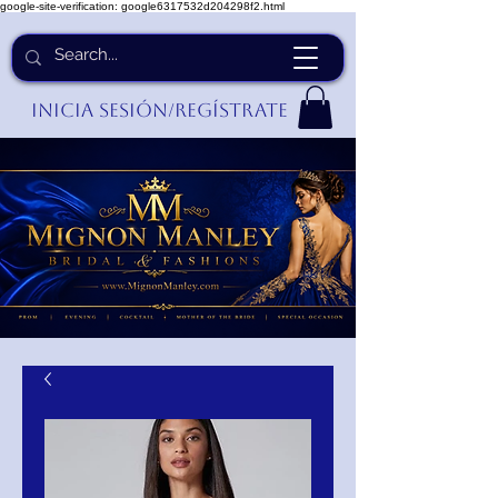
google-site-verification: google6317532d204298f2.html
Inicia Sesión/Regístrate