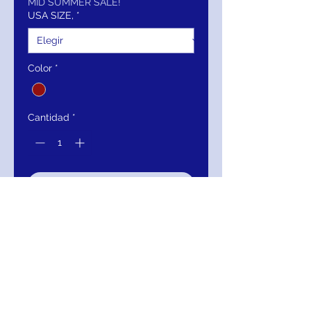
oferta
MID SUMMER SALE!
USA SIZE,
*
Color
*
Cantidad
*
Agregar al carrito
Realizar compra
SLEEVELESS, V-NECK, TRUMPET,
OPEN BACK
721-CP8865-107