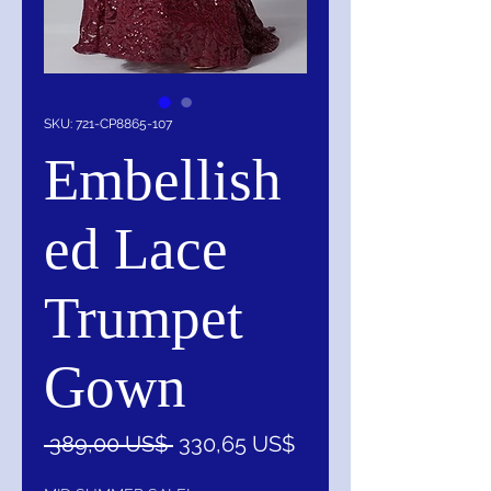
SKU: 721-CP8865-107
Embellish
ed Lace
Trumpet
Gown
Precio
Precio
 389,00 US$ 
330,65 US$
de