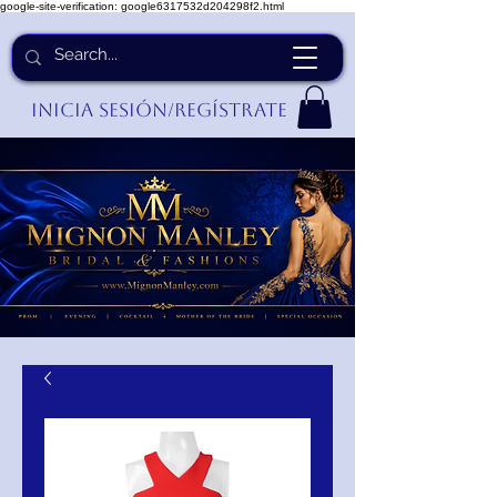
google-site-verification: google6317532d204298f2.html
Inicia Sesión/Regístrate