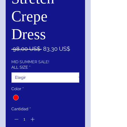
Crepe
Dress
Precio
Precio
 98,00 US$ 
83,30 US$
de
oferta
MID SUMMER SALE!
ALL SIZE
*
Color
*
Cantidad
*