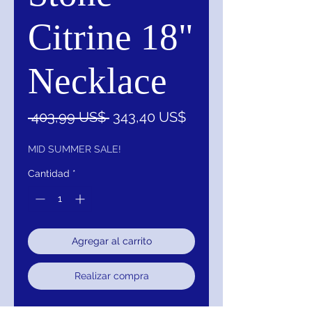
Citrine 18"
Necklace
Precio
Precio
 403,99 US$ 
343,40 US$
de
oferta
MID SUMMER SALE!
Cantidad
*
Agregar al carrito
Realizar compra