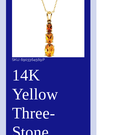
SKU: 69033:64569:P
14K
Yellow
Three-
Stone