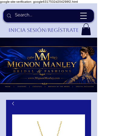
google-site-verification: google6317532d204298f2.html
Inicia Sesión/Regístrate