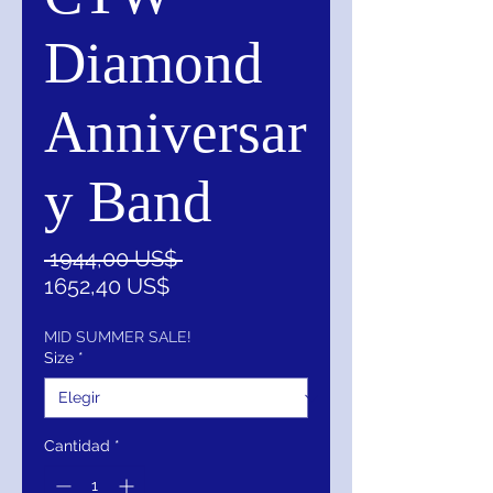
Diamond
Anniversar
y Band
Precio
 1944,00 US$ 
Precio
1652,40 US$
de
oferta
MID SUMMER SALE!
Size
*
Cantidad
*