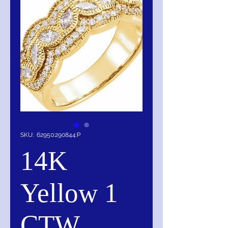
SKU: 62950:290844:P
14K
Yellow 1
CTW