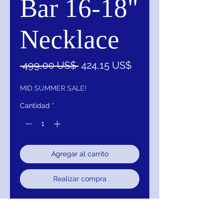
Bar 16-18"
Necklace
Precio
Precio
 499,00 US$ 
424,15 US$
de
oferta
MID SUMMER SALE!
Cantidad
*
Agregar al carrito
Realizar compra
14K Yellow 1/10 CTW Diamond Bar
16-18" Necklace