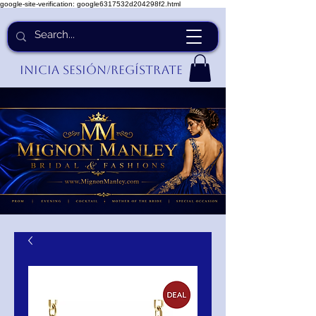
google-site-verification: google6317532d204298f2.html
Inicia Sesión/Regístrate