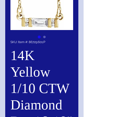
SKU: Item #: 86729:601:P
14K
Yellow
1/10 CTW
Diamond