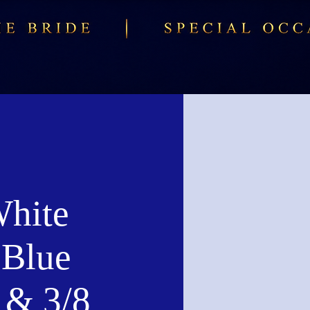
hite
 Blue
 & 3/8