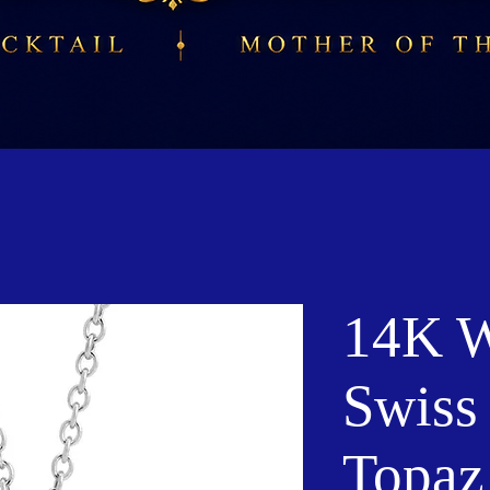
14K W
Swiss
Topaz