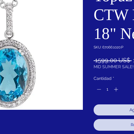
CTW 
18" N
SKU: 67066:1020:P
 1599,00 US$ 
MID SUMMER SALE!
Cantidad
*
Ag
R