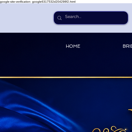
google-site-verification: google6317532d204298f2.html
HOME
BRI