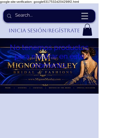
google-site-verification: google6317532d204298f2.html
Inicia Sesión/Regístrate
No tenemos productos
para mostrar en este
momento.