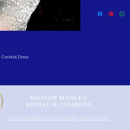
Cocktail Dress
MIGNON MANLEY
BRIDAL & FASHIONS
MignonManleyFashions@comcast.net