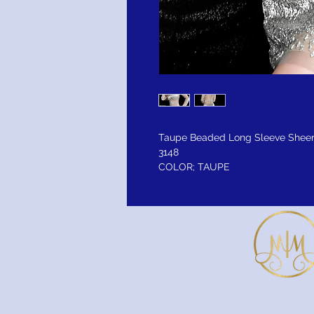
Taupe Beaded Long Sleeve Sheer 
3148
COLOR; TAUPE