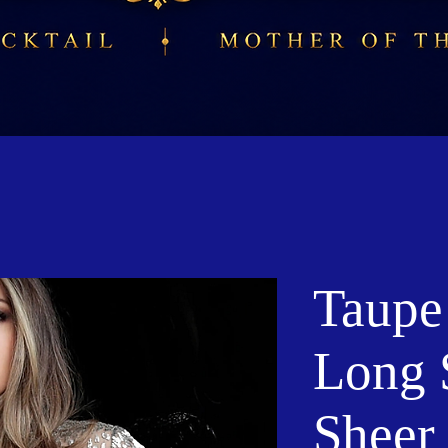
Taupe
Long 
Sheer