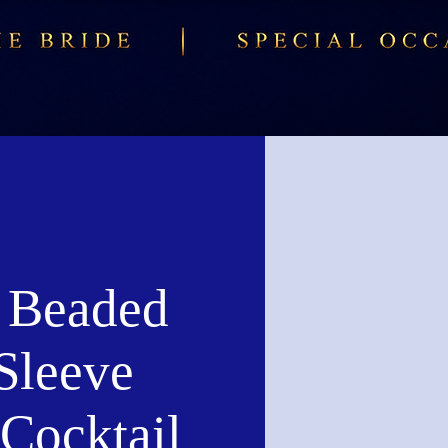
 Beaded
Sleeve
 Cocktail