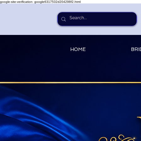
google-site-verification: google6317532d204298f2.html
HOME
BRI