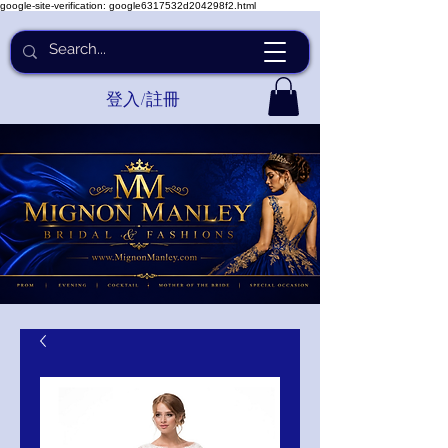
google-site-verification: google6317532d204298f2.html
登入/註冊