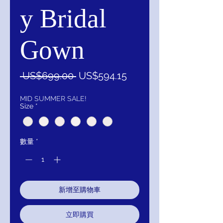
y Bridal
Gown
一
促
 US$699.00 
US$594.15
般
銷
價
價
MID SUMMER SALE!
Size
*
格
格
數量
*
新增至購物車
立即購買