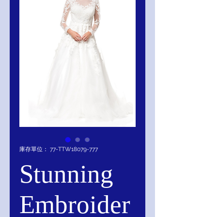
庫存單位： 77-TTW18079-777
Stunning
Embroider