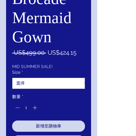
Mermaid
Gown
一
促
 US$499.00 
US$424.15
般
銷
價
價
MID SUMMER SALE!
Size
*
格
格
數量
*
新增至購物車