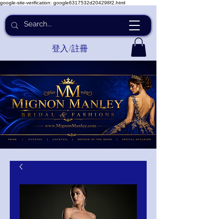
google-site-verification: google6317532d204298f2.html
登入/註冊