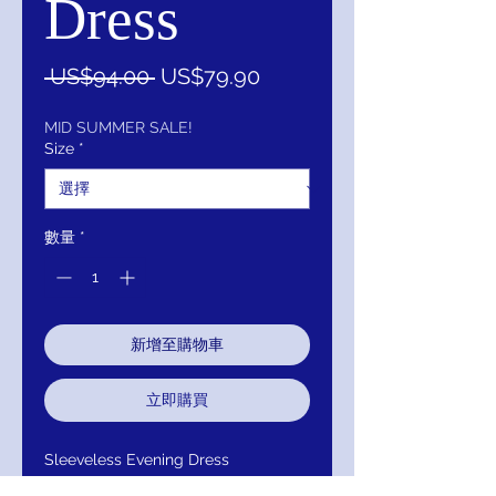
Dress
一
促
 US$94.00 
US$79.90
般
銷
價
價
MID SUMMER SALE!
Size
*
格
格
數量
*
新增至購物車
立即購買
Sleeveless Evening Dress
E8740