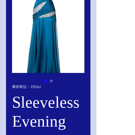
庫存單位： E8740
Sleeveless
Evening