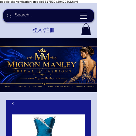
google-site-verification: google6317532d204298f2.html
登入/註冊