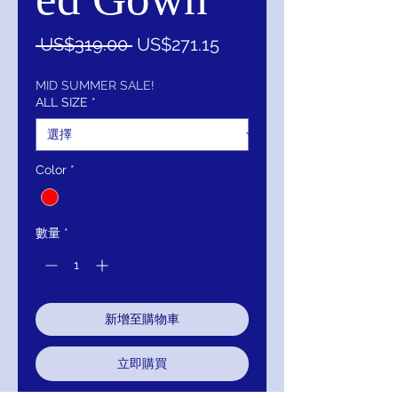
一
促
 US$319.00 
US$271.15
般
銷
價
價
MID SUMMER SALE!
ALL SIZE
*
格
格
Color
*
數量
*
新增至購物車
立即購買