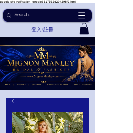
google-site-verification: google6317532d204298f2.html
登入/註冊