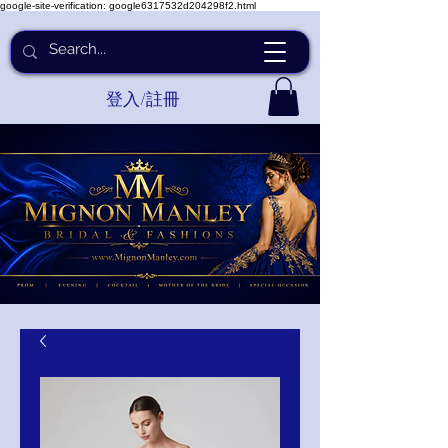
google-site-verification: google6317532d204298f2.html
登入/註冊