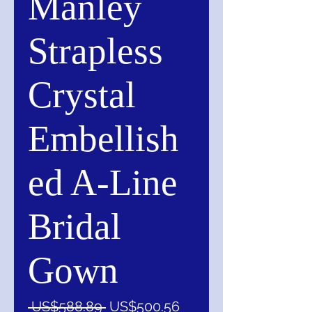
Manley
Strapless
Crystal
Embellish
ed A-Line
Bridal
Gown
一
促
 US$588.89 
US$500.56