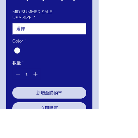
般
銷
價
價
MID SUMMER SALE!
USA SIZE,
*
格
格
Color
*
數量
*
新增至購物車
立即購買
MIGNON MANLEY STRAPLESS
CRYSTAL EMBELLISHED
SWEETHEART NECK, A-LINE BRIDAL