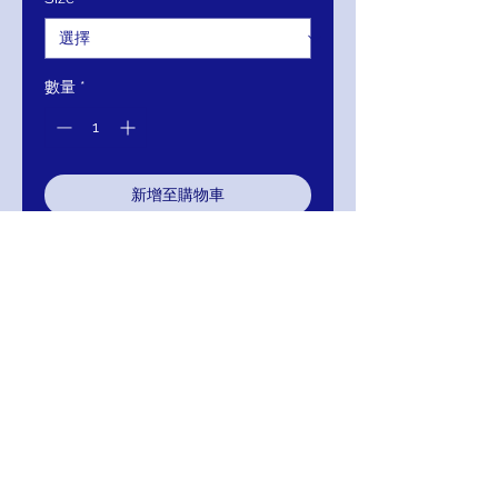
格
格
數量
*
新增至購物車
立即購買
Mignon Manley Embroidered Long
Sleeve Bridal Dress GPW154
COLOR; WHITE
RETURNS
Return within 30 days of purchase for
exchange, credit, or refund.