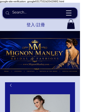
google-site-verification: google6317532d204298f2.html
登入/註冊