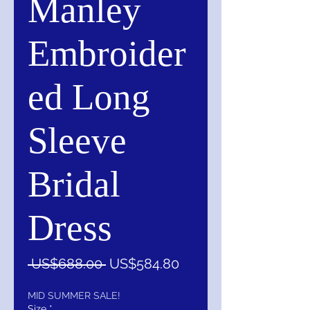
Manley
Embroider
ed Long
Sleeve
Bridal
Dress
一
促
 US$688.00 
US$584.80
般
銷
價
價
MID SUMMER SALE!
Size
*