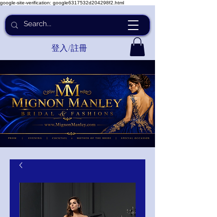
google-site-verification: google6317532d204298f2.html
登入/註冊