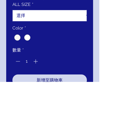
ALL SIZE
*
格
格
Color
*
數量
*
新增至購物車
立即購買
Mignon Manley Ball Gown
Sweetheart Beaded Tuelle Bridal
Gown
MM-88-51032-81