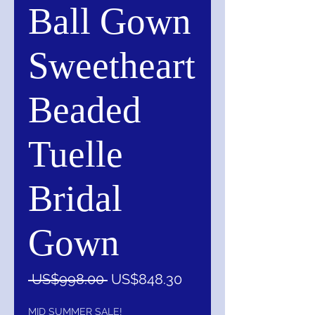
Ball Gown
Sweetheart
Beaded
Tuelle
Bridal
Gown
一
促
 US$998.00 
US$848.30
般
銷
價
價
MID SUMMER SALE!