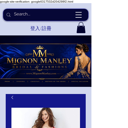
google-site-verification: google6317532d204298f2.html
登入/註冊