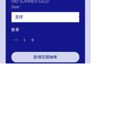
價
價
MID SUMMER SALE!
Size
*
格
格
數量
*
新增至購物車
立即購買
JVN02319 Embellished Sweetheart
Neckline Prom Dress
COLOR; WINE
Return/Exchange/Refund/Credit