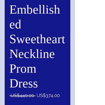
Embellish
ed
Sweetheart
Neckline
Prom
Dress
一
促
 US$440.00 
US$374.00
般
銷