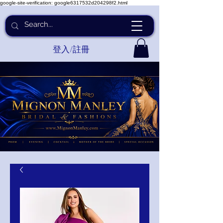
google-site-verification: google6317532d204298f2.html
登入/註冊