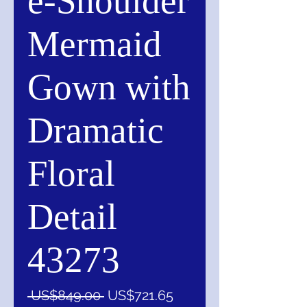
e-Shoulder
Mermaid
Gown with
Dramatic
Floral
Detail
43273
一
促
 US$849.00 
US$721.65