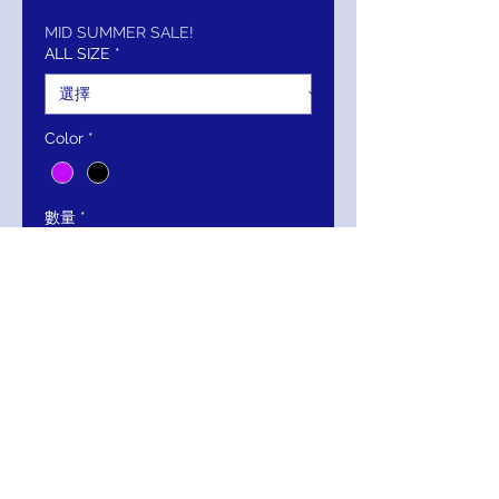
般
銷
價
價
MID SUMMER SALE!
ALL SIZE
*
格
格
Color
*
數量
*
新增至購物車
立即購買
Jovani One-Shoulder Mermaid Gown
with Dramatic Floral Detail 43273