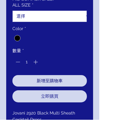
價
價
ALL SIZE
*
格
格
Color
*
數量
*
新增至購物車
立即購買
Jovani 2920 Black Multi Sheath
Cocktail Dress
Look amazing for the party in this
Jovani 2920. Gracing with a bateau
neckline, this sparkling beauty