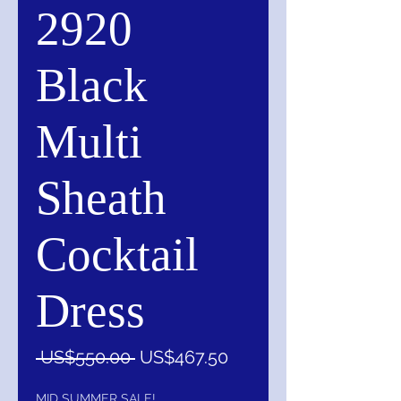
2920
Black
Multi
Sheath
Cocktail
Dress
一
促
 US$550.00 
US$467.50
般
銷
MID SUMMER SALE!