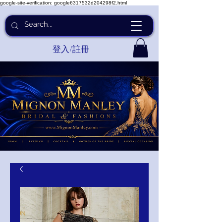
google-site-verification: google6317532d204298f2.html
登入/註冊