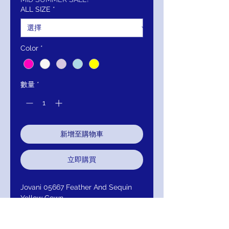
價
價
ALL SIZE
*
格
格
Color
*
數量
*
新增至購物車
立即購買
Jovani 05667 Feather And Sequin
Yellow Gown
Full Description:
Feather and sequin galore. This