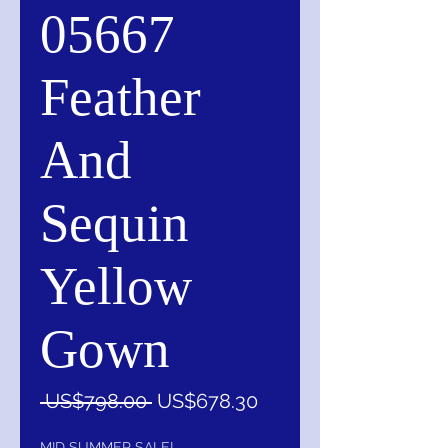
05667
Feather
And
Sequin
Yellow
Gown
一
促
 US$798.00 
US$678.30
般
銷
MID SUMMER SALE!