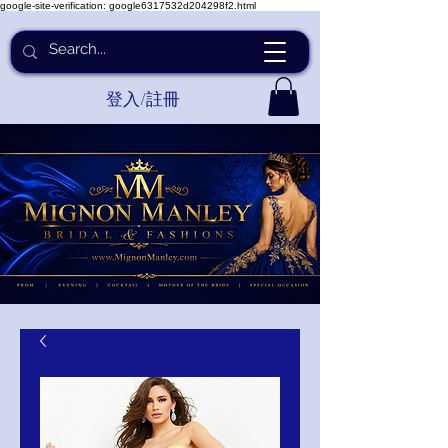
google-site-verification: google6317532d204298f2.html
登入/註冊