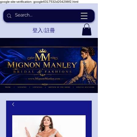
google-site-verification: google6317532d204298f2.html
登入/註冊