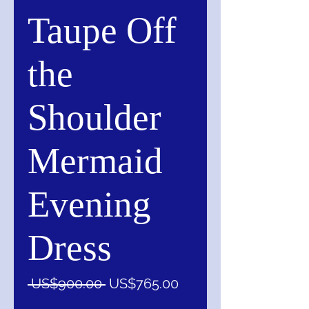
Taupe Off
the
Shoulder
Mermaid
Evening
Dress
一
促
 US$900.00 
US$765.00
般
銷