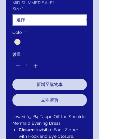
價
價
MID SUMMER SALE!
Size
*
格
格
Color
*
數量
*
新增至購物車
立即購買
Jovani 03264 Taupe Off the Shoulder
Mermaid Evening Dress
Closure:
Invisible Back Zipper
with Hook and Eye Closure.