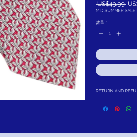
一
 US$49.99 
US
般
MID SUMMER SALE!
價
數量
*
格
RETURN AND REF
Return within 30 days f