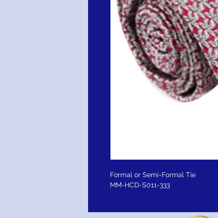
Formal or Semi-Formal Tie
MM-HCD-S011-333