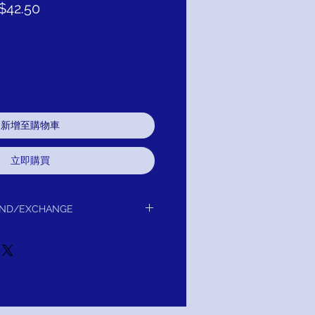
促
$42.50
銷
價
格
新增至購物車
立即購買
UND/EXCHANGE
or Exchange / Refund