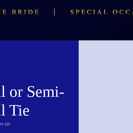
l or Semi-
l Tie
1-333