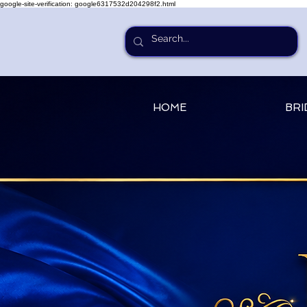
google-site-verification: google6317532d204298f2.html
HOME
BRI