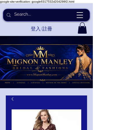
google-site-verification: google6317532d204298f2.html
登入/註冊