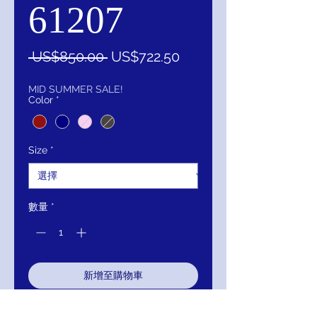
61207
一
促
 US$850.00 
US$722.50
般
銷
價
價
MID SUMMER SALE!
Color
*
格
格
Size
*
數量
*
新增至購物車
立即購買