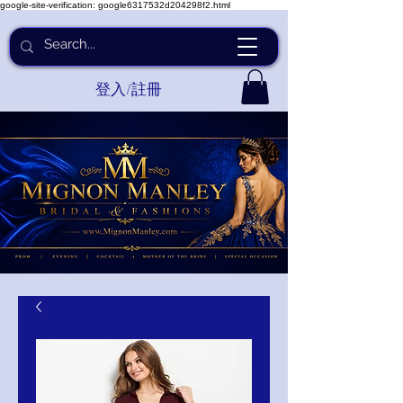
google-site-verification: google6317532d204298f2.html
登入/註冊