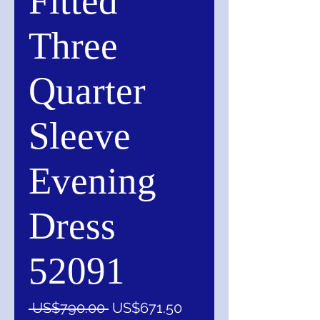
Fitted
Three
Quarter
Sleeve
Evening
Dress
52091
一
促
 US$790.00 
US$671.50