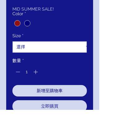
般
銷
價
價
MID SUMMER SALE!
Color
*
格
格
Size
*
數量
*
新增至購物車
立即購買
Closure: Invisible Back Zipper.
Hook and Eye Closure.
Details: Fitted, stretch Ponte