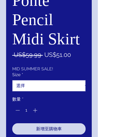
Ponte
Pencil
Midi Skirt
一
促
 US$59.99 
US$51.00
般
銷
價
價
MID SUMMER SALE!
Size
*
格
格
數量
*
新增至購物車