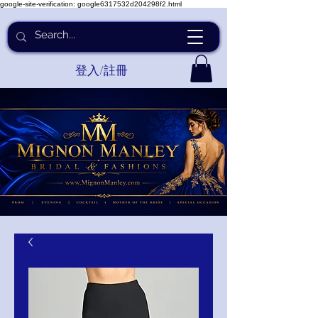
google-site-verification: google6317532d204298f2.html
登入/註冊