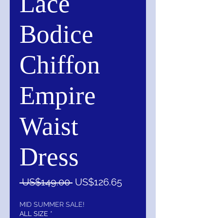
Lace
Bodice
Chiffon
Empire
Waist
Dress
一
促
 US$149.00 
US$126.65
般
銷
價
價
MID SUMMER SALE!
ALL SIZE
*