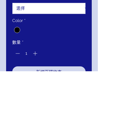
格
格
Color
*
數量
*
新增至購物車
立即購買
CR703
Beaded Lace Bodice Chiffon Empire
Waist Dress
RETURNS