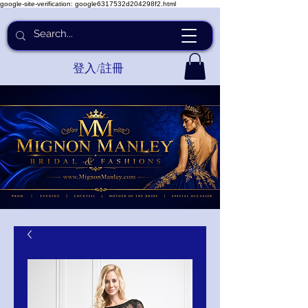
google-site-verification: google6317532d204298f2.html
登入/註冊