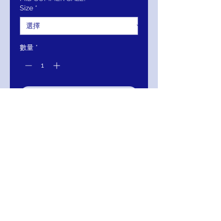
價
價
Size
*
格
格
數量
*
新增至購物車
立即購買
Aidan Mattox V-Neck Dolman
Sleeve Keyhole Back Embellished
Mesh Dress
111-MD1E203484-777
Color: Black/Gold