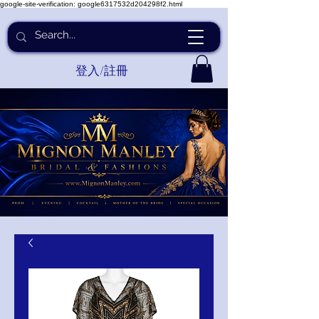
google-site-verification: google6317532d204298f2.html
登入/註冊