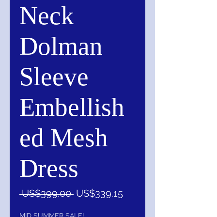
Neck
Dolman
Sleeve
Embellish
ed Mesh
Dress
一
促
 US$399.00 
US$339.15
般
銷
MID SUMMER SALE!