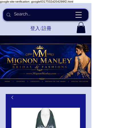
google-site-verification: google6317532d204298f2.html
登入/註冊