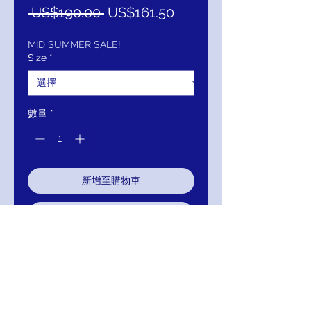
一
促
 US$190.00 
US$161.50
般
銷
價
價
MID SUMMER SALE!
Size
*
格
格
數量
*
新增至購物車
立即購買
Aidan by Aidan Mattox Halter Strap
V-Neck Tie Waist Zipper Back
Metallic Jumpsuit
111-MN1E203739-777