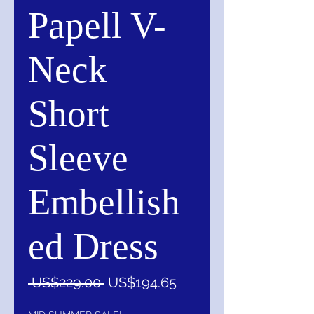
Papell V-
Neck
Short
Sleeve
Embellish
ed Dress
一
促
 US$229.00 
US$194.65
般
銷