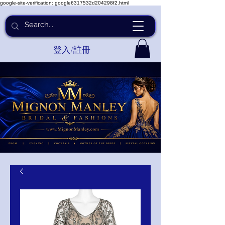
google-site-verification: google6317532d204298f2.html
登入/註冊