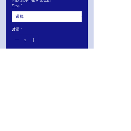
價
價
MID SUMMER SALE!
Size
*
格
格
數量
*
新增至購物車
立即購買
Adrianna Papell V-Neck Short
Sleeve Embellished Concealed
Zipper Back Godet Mesh Dress
111-AP1E204586-111