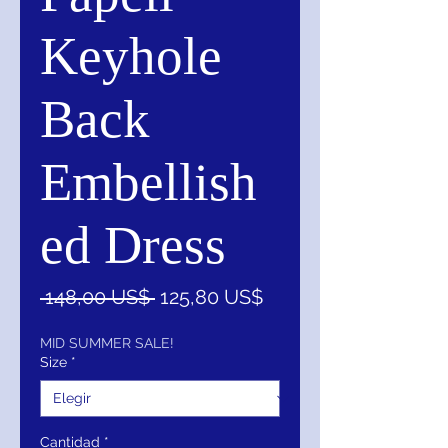
Keyhole
Back
Embellish
ed Dress
Precio
Precio
 148,00 US$ 
125,80 US$
de
oferta
MID SUMMER SALE!
Size
*
Cantidad
*