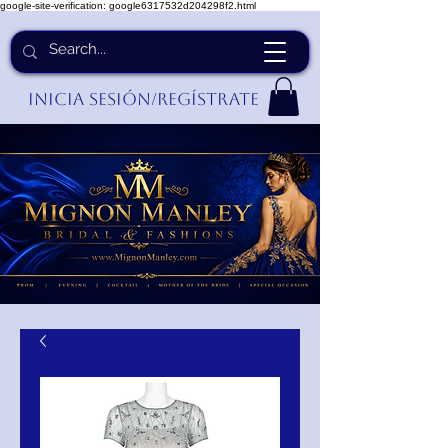
google-site-verification: google6317532d204298f2.html
Inicia Sesión/Regístrate