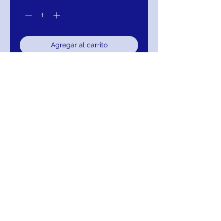
Agregar al carrito
Realizar compra
Adrianna Papell Crew Neck Short
Sleeve Bodycon Godet Keyhole
Back Embellished Mesh Dress
111-AP1E205365-777