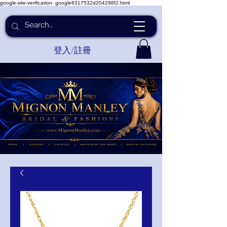
google-site-verification: google6317532d204298f2.html
登入/註冊