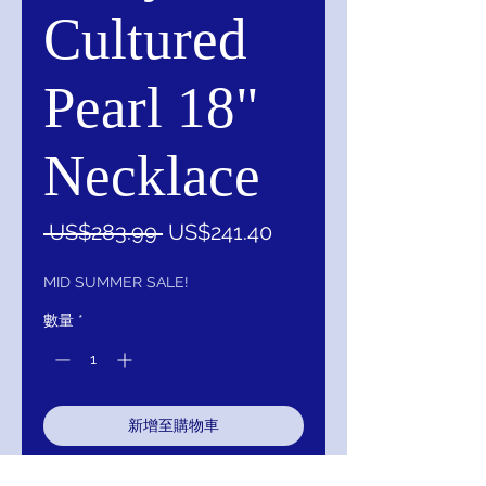
Cultured
Pearl 18"
Necklace
一
促
 US$283.99 
US$241.40
般
銷
價
價
MID SUMMER SALE!
格
格
數量
*
新增至購物車
立即購買