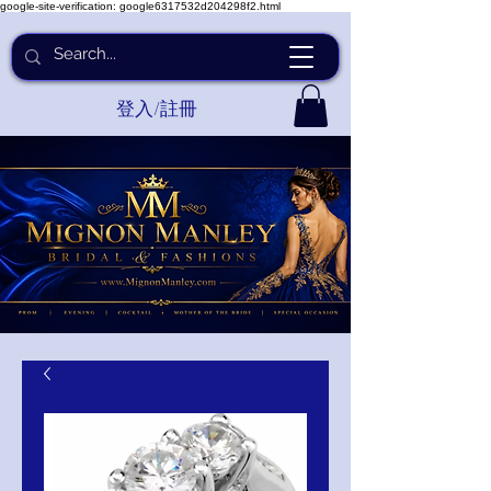
google-site-verification: google6317532d204298f2.html
登入/註冊