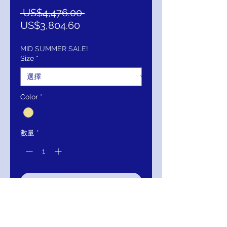
一
 US$4,476.00 
促
般
US$3,804.60
銷
價
價
格
MID SUMMER SALE!
Size
*
格
Color
*
數量
*
新增至購物車
立即購買