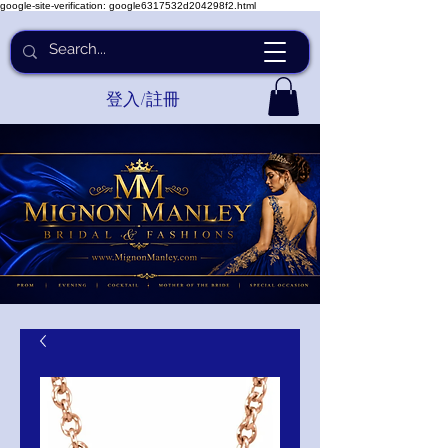
google-site-verification: google6317532d204298f2.html
登入/註冊