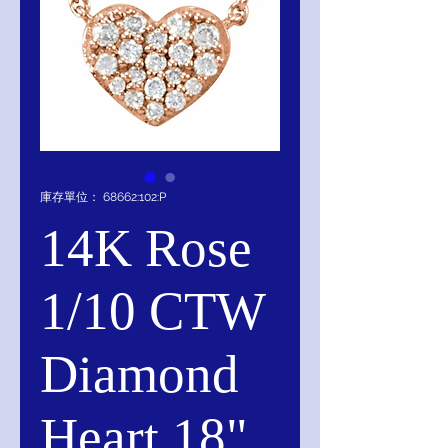
庫存單位： 68662:102:P
14K Rose
1/10 CTW
Diamond
Heart 18"