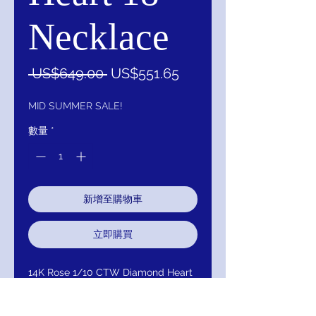
Necklace
一
促
 US$649.00 
US$551.65
般
銷
價
價
MID SUMMER SALE!
格
格
數量
*
新增至購物車
立即購買
14K Rose 1/10 CTW Diamond Heart
18" Necklace
Item #: 68662:102:P