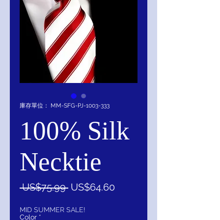
庫存單位： MM-SFG-PJ-1003-333
100% Silk
Necktie
一
促
 US$75.99 
US$64.60
般
銷
價
價
MID SUMMER SALE!
Color
*