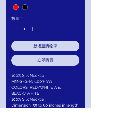
格
格
數量
*
新增至購物車
立即購買
100% Silk Necktie
MM-SFG-PJ-1003-333
COLORS; RED/WHITE And
BLACK/WHITE
100% Silk Necktie
Dimension: 55 to 60 inches in length