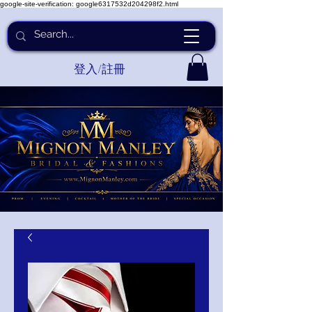
google-site-verification: google6317532d204298f2.html
登入/註冊