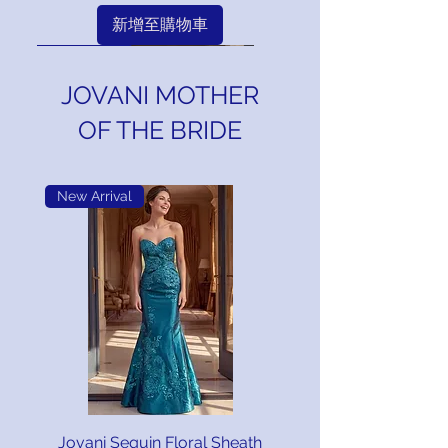
新增至購物車
New Arrival
New Arrival
New Arrival
New Arrival
New Arrival
New Arrival
New Arrival
New Arrival
New Arrival
New Arrival
New Arrival
New Arrival
New Arrival
New Arrival
New Arrival
New Arrival
New Arrival
New Arrival
New Arrival
New Arrival
New Arrival
New Arrival
New Arrival
New Arrival
New Arrival
New Arrival
New Arrival
New Arrival
New Arrival
JOVANI MOTHER
OF THE BRIDE
New Arrival
Layered Tulle A-Line Bridal Gown
Jovani Strapless Ball Gown Bridal
Elegant Satin Flattering Silhouette
Jovani One Shoulder Tiered Tulle
Strapless with Plunging Neckline,
Jovani Strapless Lace Gown with
Jovani Strapless Lace Gown with
Jovani Strapless Mermaid Bridal
Jovani Elegant Strapless Corset
Deep V-Neckline Mikado Bridal
Jovani High Neck Lace Sheath
Strapless Chiffon Bridal Gown
Strapless Embroidered Bridal
Couture Stunning Satin Bridal
Couture Strapless Bridal Ball
Fitted Overskirt Embroidered
Long Sleeve High Neck Satin
Jovani 51689 Ivory Strapless
Couture Embroidered Bridal
Couture Embroidered Bridal
Couture Embroidered Bridal
Couture Elegant Satin Bridal
Couture Jacquard Mermaid
Couture Jacquard Mermaid
Couture Embroidered Long
Couture Lace & Tulle Short
Couture Long Cap Sleeve
Sleeveless Embroidered
Elegant Embroidered
Gown W/ Crystal Bodice JB45132
Gown With Removable Sleeves
Floral Applique Mermaid Gown
Gown With Tulle Skirt JB45361
Gown With Removable Jacket
Bridal Gown with Lace Details
Pearl & Crystal Embellished
Embroidered Bridal Gown
Embroidered Bridal Gown
Sleeveless Beaded Gown
Embellished Bridal Gown
Sleeveless Bridal Gown
Sleeveless Bridal Gown
with Embellished Lace
Bridal Gown JB45767
Bridal Gown JB42769
Gown & Lace Bolero
Sleeve Bridal Gown
Sleeve Bridal Gown
Off-White Gown
Overskirt 49731
Overskirt 49731
Gown W/ Train
Bridal Gown
Gown
Gown
Gown
Gown
一般價格
促銷價格
US$198.00
US$168.30
JB42766
一般價格
一般價格
一般價格
一般價格
一般價格
一般價格
一般價格
一般價格
一般價格
一般價格
一般價格
一般價格
一般價格
一般價格
一般價格
一般價格
一般價格
一般價格
一般價格
一般價格
一般價格
一般價格
一般價格
一般價格
一般價格
一般價格
一般價格
MID SUMMER SALE!
促銷價格
促銷價格
促銷價格
促銷價格
促銷價格
促銷價格
促銷價格
促銷價格
促銷價格
促銷價格
促銷價格
促銷價格
促銷價格
促銷價格
促銷價格
促銷價格
促銷價格
促銷價格
促銷價格
促銷價格
促銷價格
促銷價格
促銷價格
促銷價格
促銷價格
促銷價格
促銷價格
US$6,490.00
US$1,210.00
US$1,298.00
US$1,189.00
US$1,430.00
US$1,098.00
US$580.00
US$980.00
US$750.00
US$898.00
US$898.00
US$798.00
US$777.00
US$777.00
US$777.00
US$708.00
US$708.00
US$878.00
US$458.00
US$988.00
US$988.00
US$649.00
US$855.00
US$685.00
US$289.00
US$375.00
US$198.00
US$660.45
US$660.45
US$660.45
US$1,028.50
US$1,010.65
US$168.30
US$763.30
US$763.30
US$678.30
US$493.00
US$1,103.30
US$245.65
US$746.30
US$833.00
US$389.30
US$839.80
US$839.80
US$637.50
US$726.75
US$601.80
US$601.80
US$318.75
US$5,516.50
US$551.65
US$582.25
US$1,215.50
US$933.30
一般價格
MID SUMMER SALE!
MID SUMMER SALE!
MID SUMMER SALE!
MID SUMMER SALE!
MID SUMMER SALE!
MID SUMMER SALE!
MID SUMMER SALE!
MID SUMMER SALE!
MID SUMMER SALE!
MID SUMMER SALE!
MID SUMMER SALE!
MID SUMMER SALE!
MID SUMMER SALE!
MID SUMMER SALE!
MID SUMMER SALE!
MID SUMMER SALE!
MID SUMMER SALE!
MID SUMMER SALE!
MID SUMMER SALE!
MID SUMMER SALE!
MID SUMMER SALE!
MID SUMMER SALE!
MID SUMMER SALE!
MID SUMMER SALE!
MID SUMMER SALE!
MID SUMMER SALE!
MID SUMMER SALE!
促銷價格
US$2,090.00
US$1,776.50
新增至購物車
MID SUMMER SALE!
新增至購物車
新增至購物車
新增至購物車
新增至購物車
新增至購物車
新增至購物車
新增至購物車
新增至購物車
新增至購物車
新增至購物車
新增至購物車
新增至購物車
新增至購物車
新增至購物車
新增至購物車
新增至購物車
新增至購物車
新增至購物車
新增至購物車
新增至購物車
新增至購物車
新增至購物車
新增至購物車
新增至購物車
新增至購物車
新增至購物車
新增至購物車
Jovani Sequin Floral Sheath