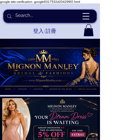
google-site-verification: google6317532d204298f2.html
登入/註冊