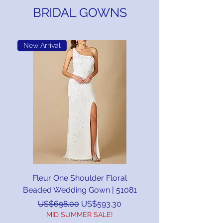
BRIDAL GOWNS
New Arrival
Fleur One Shoulder Floral
Beaded Wedding Gown | 51081
一般價格
促銷價格
US$698.00
US$593.30
MID SUMMER SALE!