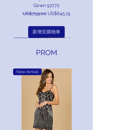
新增至購物車
Gown 52772
一般價格
促銷價格
US$759.00
US$645.15
MID SUMMER SALE!
新增至購物車
New Arrival
New Arrival
New Arrival
New Arrival
New Arrival
New Arrival
New Arrival
New Arrival
New Arrival
New Arrival
New Arrival
New Arrival
New Arrival
New Arrival
New Arrival
New Arrival
New Arrival
New Arrival
New Arrival
New Arrival
New Arrival
New Arrival
New Arrival
New Arrival
New Arrival
New Arrival
New Arrival
New Arrival
New Arrival
PROM
New Arrival
Jovani Beaded Cape Sleeves A
Jovani Beaded Sequin Column
Jovani Floral Print Long Sleeve
Jovani Embroidered Gown W/
Jovan Elegant Strapless Gown
Jovani Strapless Metallic Multi
Jovani Strapless Coral Chiffon
Jovani Beaded Evening Gown
Jovani Strapless Draped Satin
Jovani Stunning Satin Black &
Jovani Stunning Brocade Ball
Jovani 48638 - One Shoulder
Jovan Strapless Metallic Pink
Jovani Floral Brocade Tiered
Jovani Velvet Midi Dress with
Jovani Ruffle Top Midi Dress
Jovani Deep V Neck Pleated
Jovani Elegant Strapless Fit
Jovani One Shoulder Gown
Jovani One Shoulder Fitted
Jovani Mermaid Gown with
Jovani Sequin Floral A Line
Jovani Off Shoulder Floral
Jovani Embellished Sheer
Off Shoulder Long Sleeve
Jovani Off Shoulder Satin
Jovani Strapless Metallic
Jovani Strapless Sequin
Jovani Sleeveless Satin
Gown With Flared Hem 39373
Sequin Starburst Gown 49258
Embellished Top Gown 48743
Floral Sequin Evening Gown
Column Gown with Beaded
Gown with High Neck Cape
and Flare Gown with Floral
With Sculpted Ruffle Detail
Embroidered Gown 47636
Gown With High Slit 44405
Mermaid Gown with Ruffle
Brocade Ball Gown 51694
Silver Gown W/ Matching
with Sheen Floral Overlay
Sleeve Gown with Halter
Mermaid Gown 49031
Brocade Gown 46258
Evening Gown 49697
Beaded Dress 46769
Beaded Halter 47812
Chiffon Gown 49470
A-Line Gown 49536
W/ Side Slit 47105
Line Gown 49742
Sheer Overskirt
Gown 49509
Ruffle 52736
Gown 51938
48253
Neckline 46674
Sleeves 41190
Bodice 49270
Embellished
46060
43000
Shawl
45289
一般價格
一般價格
一般價格
一般價格
一般價格
一般價格
一般價格
一般價格
一般價格
一般價格
一般價格
一般價格
一般價格
一般價格
一般價格
一般價格
一般價格
一般價格
一般價格
一般價格
一般價格
促銷價格
促銷價格
促銷價格
促銷價格
促銷價格
促銷價格
促銷價格
促銷價格
促銷價格
促銷價格
促銷價格
促銷價格
促銷價格
促銷價格
促銷價格
促銷價格
促銷價格
促銷價格
促銷價格
促銷價格
促銷價格
US$2,420.00
US$1,950.00
US$1,430.00
US$1,089.00
US$980.00
US$989.00
US$898.00
US$798.00
US$750.00
US$870.00
US$935.00
US$990.00
US$935.00
US$990.00
US$990.00
US$935.00
US$925.00
US$755.00
US$759.00
US$825.00
US$825.00
US$840.65
US$763.30
US$2,057.00
US$678.30
US$833.00
US$786.25
US$794.75
US$1,657.50
US$794.75
US$637.50
US$739.50
US$794.75
US$701.25
US$701.25
US$641.75
US$645.15
US$841.50
US$841.50
US$841.50
US$1,215.50
US$925.65