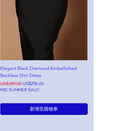
Elegant Black Diamond-Embellished
Sleeveless Stretch M
Backless Slim Dress
and Slit
一般價格
促銷價格
一般價格
US$349.00
US$296.65
US$298.00
MID SUMMER SALE!
MID SUMMER SALE!
新增至購物車