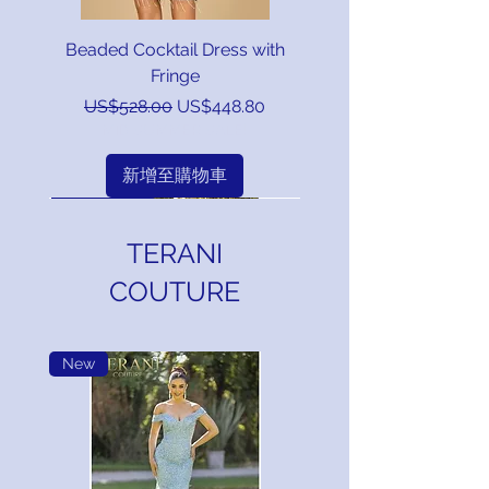
一般價格
一般價格
一般價格
一般價格
一般價格
一般價格
一般價格
一般價格
MID SUMMER SALE!
MID SUMMER SALE!
MID SUMMER SALE!
MID SUMMER SALE!
MID SUMMER SALE!
MID SUMMER SALE!
MID SUMMER SALE!
MID SUMMER SALE!
MID SUMMER SALE!
MID SUMMER SALE!
MID SUMMER SALE!
MID SUMMER SALE!
MID SUMMER SALE!
MID SUMMER SALE!
MID SUMMER SALE!
MID SUMMER SALE!
MID SUMMER SALE!
MID SUMMER SALE!
MID SUMMER SALE!
MID SUMMER SALE!
MID SUMMER SALE!
促銷價格
促銷價格
促銷價格
促銷價格
促銷價格
促銷價格
促銷價格
促銷價格
US$1,650.00
US$898.00
US$998.00
US$889.00
US$990.00
US$935.00
US$845.00
US$845.00
US$763.30
US$848.30
US$755.65
US$794.75
US$1,402.50
US$841.50
US$718.25
US$718.25
MID SUMMER SALE!
MID SUMMER SALE!
MID SUMMER SALE!
MID SUMMER SALE!
MID SUMMER SALE!
MID SUMMER SALE!
MID SUMMER SALE!
MID SUMMER SALE!
Beaded Cocktail Dress with
新增至購物車
新增至購物車
新增至購物車
新增至購物車
新增至購物車
新增至購物車
新增至購物車
新增至購物車
新增至購物車
新增至購物車
新增至購物車
新增至購物車
新增至購物車
新增至購物車
新增至購物車
新增至購物車
新增至購物車
新增至購物車
新增至購物車
新增至購物車
新增至購物車
Fringe
新增至購物車
新增至購物車
新增至購物車
新增至購物車
新增至購物車
新增至購物車
新增至購物車
新增至購物車
一般價格
促銷價格
US$528.00
US$448.80
MID SUMMER SALE!
新增至購物車
New Arrival
New Arrival
New Arrival
New Arrival
New Arrival
New Arrival
New Arrival
New Arrival
New Arrival
New Arrival
New Arrival
New Arrival
New Arrival
New Arrival
New Arrival
New Arrival
New Arrival
New Arrival
New Arrival
New Arrival
New Arrival
New Arrival
New Arrival
New Arrival
New Arrival
New Arrival
New Arrival
New Arrival
New Arrival
TERANI
COUTURE
New
Long Sleeved High Neck Dress
Asymmetrical Waist Mini Dress
Jovani Embroidered Gown W/
Jovan Elegant Strapless Gown
Strapless Sweetheart Neckline
Formal Evening Beaded Gown
Long Sleeve Glitter Print Dress
Jovani Strapless Coral Chiffon
Jovani Stunning Brocade Ball
Open Shoulder Sequin Gown
Tailored Off Shoulder Sequin
Jovani One Shoulder Cutout
Jovani Ruffle Top Midi Dress
Strapless Floral Jacquard A
Jovani Beaded Corset Satin
Jovani Nude Beaded Gown
Off-The-Shoulder Neckline,
Fitted Satin & Lace Evening
Jovani Pink and Gold Floral
Jovani Sequin Floral A Line
Sleeveless Dazzling Beads
Jovani Beaded Floral Lace
Velvet Sequin Fitted Gown
Velvet Sequin Fitted Gown
3D Floral Applique Corset
Strapless Trumpet Gown
Jovani Satin Embellished
Jovani Strapless Metallic
Jovani Strapless Sequin