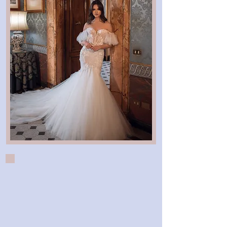
TERINI COUTURE Asymmetric
TEERANI COUTURE Adorned
Evening Large Print, Beaded
Teriani Couture Embellished
Long Ball Skirt Off Shoulder
TARENI COUTURE Prom /
TERRANI COUTURE White
Beaded Long Sleeve Gown
Waist, Wrap Slit Skirt Dress
Embroidered Embellished
Mother Of Bride Gown
Evening Sleeveless
Lace Bridal Gown
Evening Gown
Embellished Top Gown
Dress
一般價格
一般價格
一般價格
一般價格
一般價格
促銷價格
促銷價格
促銷價格
促銷價格
促銷價格
US$1,380.00
US$870.00
US$950.00
US$550.00
US$781.00
US$663.85
US$739.50
US$807.50
US$467.50
US$1,173.00
一般價格
一般價格
MID SUMMER SALE!
MID SUMMER SALE!
MID SUMMER SALE!
MID SUMMER SALE!
MID SUMMER SALE!
促銷價格
促銷價格
US$380.00
US$790.00
US$323.00
US$671.50
MID SUMMER SALE!
MID SUMMER SALE!
新增至購物車
新增至購物車
新增至購物車
新增至購物車
新增至購物車
新增至購物車
新增至購物車